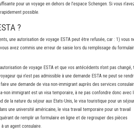
suffisante pour un voyage en dehors de l’espace Schengen. Si vous n’ave
 rapidement possible.
ESTA ?
ts, une autorisation de voyage ESTA peut être refusée, car : 1) vous n
vous avez commis une erreur de saisie lors du remplissage du formulai
e autorisation de voyage ESTA et que vos antécédents n’ont pas changé, 
yageur qui n’est pas admissible à une demande ESTA ne peut se rendre
 de faire une demande de visa non-immigrant auprès des services consulai
sa-non immigrant est un visa temporaire, à ne pas confondre donc avec l
 de la nature du séjour aux Etats-Unis, le visa touristique pour un séjou
 dans une université américaine, le visa travail temporaire pour un travail
equérant de remplir un formulaire en ligne et de regrouper des pièces
 à un agent consulaire.