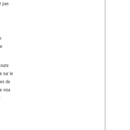
z pas
e
re
toute
 sur le
res de
e visa
r