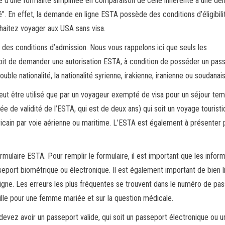
se d’une formalité simplifiée en comparaison de celle inhérente à une d
né”. En effet, la demande en ligne ESTA possède des conditions d’éligibili
uhaitez voyager aux USA sans visa.
 des conditions d’admission. Nous vous rappelons ici que seuls les
it de demander une autorisation ESTA, à condition de posséder un pas
ble nationalité, la nationalité syrienne, irakienne, iranienne ou soudanais
eut être utilisé que par un voyageur exempté de visa pour un séjour tem
 de validité de l’ESTA, qui est de deux ans) qui soit un voyage tourist
éricain par voie aérienne ou maritime. L’ESTA est également à présenter 
mulaire ESTA. Pour remplir le formulaire, il est important que les infor
ort biométrique ou électronique. Il est également important de bien li
ligne. Les erreurs les plus fréquentes se trouvent dans le numéro de pas
mille pour une femme mariée et sur la question médicale.
 devez avoir un passeport valide, qui soit un passeport électronique ou u