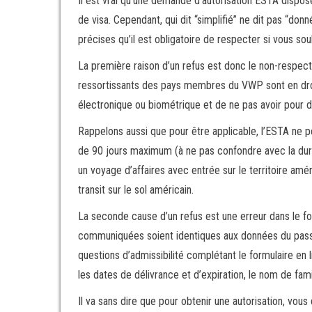
Il est vrai qu’une demande d’autorisation ESTA dispo
de visa. Cependant, qui dit “simplifié” ne dit pas “don
précises qu’il est obligatoire de respecter si vous so
La première raison d’un refus est donc le non-respect
ressortissants des pays membres du VWP sont en dro
électronique ou biométrique et de ne pas avoir pour dou
Rappelons aussi que pour être applicable, l’ESTA ne p
de 90 jours maximum (à ne pas confondre avec la durée
un voyage d’affaires avec entrée sur le territoire am
transit sur le sol américain.
La seconde cause d’un refus est une erreur dans le for
communiquées soient identiques aux données du passep
questions d’admissibilité complétant le formulaire en 
les dates de délivrance et d’expiration, le nom de fa
Il va sans dire que pour obtenir une autorisation, vous